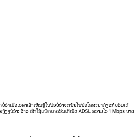
ບໍ່ວ່າເມື່ອເວລາເຮົາເຫັນຢູ່ໃບປິວບໍ່ວ່າຈະເປັນໃບປິວໂຄສະນາກ່ຽວກັບອິນເຕີ
ງົງໆບໍ່ວ່າ: ອ້າວ ເຮົາໃຊ້ແພັກເກດອິນເຕີເນັດ ADSL ຄວາມໄວ 1 Mbps ບາດ