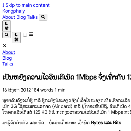
↓
Skip to main content
Kongphaly
About
Blog
Talks
About
Blog
Talks
ເປັນຫຍັງຄວາມໄວອິນເຕີເນັດ 1Mbps ຈຶ່ງເທົ່າກັບ
16 ສິງຫາ 2012
·
184 words
·
1 min
ຫຼາຍຄົນຄົງຈະບໍ່ຮູ້ ຫລື ຮູ້ກະຍັງບໍ່ລະອຽດຍັງບໍ່ເຂົ້າໃຈລະອຽດເທື່ອເຮົາກະເ
ເນັດ 3G ໃຊ້ສະເພາະແອກາດ (Air card) ຫລື ຢູ່ໂທລະສັບມືຖື, ອິນເຕີເນັ
ໂຫລດແລ້ວໄດ້ແຕ່ 125 KB ຕໍ່ວິ, ກະດຽວວ່າຄວາມໄວອິນເຕີເນັດ 1 Mbps ກ
ມາຮູ້ຈັກກັບກັດ ແລະ ບິດ… ບໍ່ແມ່ນເດີ້ຫະຫະ ເວົ້າຜິດ
Bytes ແລະ Bits