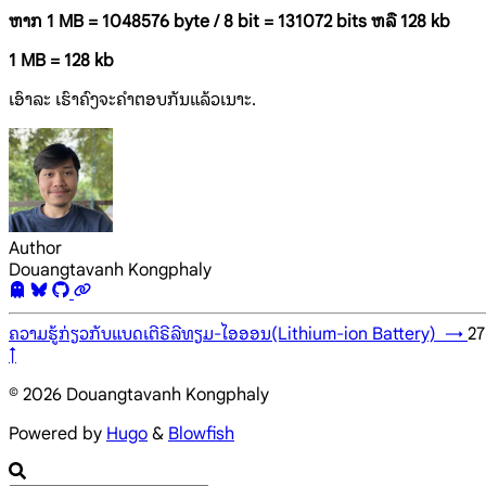
ຫາກ 1 MB = 1048576 byte / 8 bit = 131072 bits ຫລື 128 kb
1 MB = 128 kb
ເອົາລະ ເຮົາຄົງຈະຄຳຕອບກັນແລ້ວເນາະ.
Author
Douangtavanh Kongphaly
ຄວາມຮູ້ກ່ຽວກັບແບດເຕີຣີລີທຽມ-ໄອອອນ(Lithium-ion Battery)
→
27
↑
© 2026 Douangtavanh Kongphaly
Powered by
Hugo
&
Blowfish