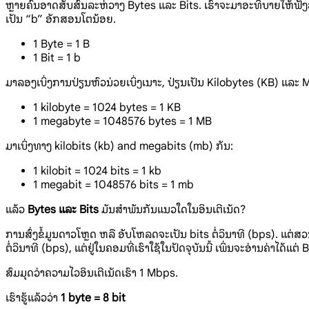
ຫຼາຍຄົນອາດສັບສົນລະຫ່ວາງ Bytes ແລະ Bits. ເຮົາຈະມາອະທິບາຍໃຫ້ຟັງວ່າ:
ເປັນ “b” ອັກສອນໂຕນ້ອຍ.
1 Byte = 1 B
1 Bit = 1 b
ມາລອງເບິ່ງການປ່ຽນຫົວນ່ວຍເບິ່ງເນາະ, ປ່ຽນເປັນ Kilobytes (KB) ແລ
1 kilobyte = 1024 bytes = 1 KB
1 megabyte = 1048576 bytes = 1 MB
ມາເບິ່ງທາງ kilobits (kb) and megabits (mb) ກັນ:
1 kilobit = 1024 bits = 1 kb
1 megabit = 1048576 bits = 1 mb
ແລ້ວ
Bytes ແລະ Bits
ມັນສຳພັນກັນແນວໃດໃນອິນເຕີເນັດ?
ການສົ່ງຂໍ້ມູນດາວໂຫຼດ ຫລື ອັບໂຫລດຈະເປັນ bits ຕໍ່ວິນາທີ (bps). ແຕ່ສ
ຕໍ່ວິນາທີ (bps), ແຕ່ຢູ່ໃນຄອມທີ່ເຮົາໃຊ້ໃນປັດຈຸບັນນີ້ ເພິ່ນຈະອ່ານຄ່າໄດ້ແຕ
ສົມມຸດວ່າຄວາມໄວອິນເຕີເນັດເຮົາ 1 Mbps.
ເຮົາຮູ້ແລ້ວວ່າ
1 byte = 8 bit