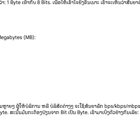
 1 Byte ເທົ່າກັບ 8 Bits. ເພື່ອໃຫ້ເຂົ້າໃຈຍິ່ງຂຶ້ນເນາະ ເຮົາຈະເຫັນວ່າສ
ະ Megabytes (MB):
ວນຫຼາຍໆ ຜູ້ໃຫ້ບໍລິການ ຫລື ບໍລິສັດຕ່າງໆ ຈະໃຊ້ສັນຍາລັກ bps/kbps/mbps 
່ Byte. ສະນັ້ນມັນກະຕ້ອງປ່ຽນຈາກ Bit ເປັນ Byte. ເຮົາມາເບິ່ງຕົວຢ່າງກັນເລີຍ: