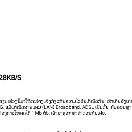
 128KB/S
ລີຍຂຽນເລື່ອງນີ້ມາໃຫ້ກະຈ່າງແຈ້ງກ່ຽວກັບຄວາມໄວອິນເຕີເນັດກັນ. ເຮົາເຄີຍສັງເກດ
ດ 4G, ແມ້ແຕ່ເນັດສາຍແລນ (LAN) Broadband, ADSL ເປັນຕົ້ນ. ຄົນສ່ວນຫຼາຍ
ະຕ້ອງດາວໂຫລດໄດ້ 1 Mb ຕໍ່ວິ. ເຮົາມາຊອກຫາຄຳຕອບກັນເລີຍ.