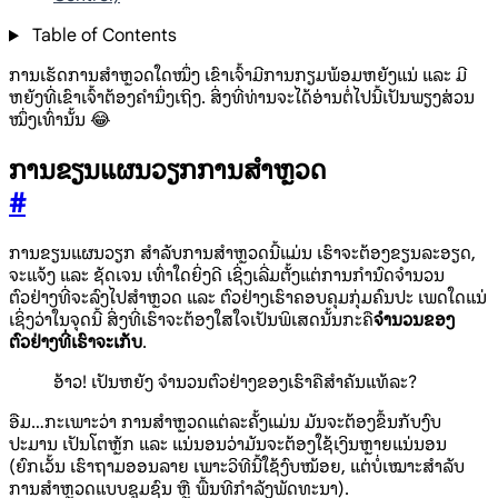
Table of Contents
ການເຮັດການສໍາຫຼວດໃດໜຶ່ງ ເຂົາເຈົ້າມີການກຽມພ້ອມຫຍັງແນ່ ແລະ ມີ
ຫຍັງທີ່ເຂົາເຈົ້າຕ້ອງຄໍານຶ່ງເຖິງ. ສິ່ງທີ່ທ່ານຈະໄດ້ອ່ານຕໍ່ໄປນີ້ເປັນພຽງສ່ວນ
ໜຶ່ງເທົ່ານັ້ນ 😂
ການຂຽນແຜນວຽກການສໍາຫຼວດ
#
ການຂຽນແຜນວຽກ ສໍາລັບການສໍາຫຼວດນີ້ແມ່ນ ເຮົາຈະຕ້ອງຂຽນລະອຽດ,
ຈະແຈ້ງ ແລະ ຊັດເຈນ ເທົ່າໃດຍິ່ງດີ ເຊິ່ງເລີ່ມຕັ້ງແຕ່ການກໍານົດຈໍານວນ
ຕົວຢ່າງທີ່ຈະລົງໄປສໍາຫຼວດ ແລະ ຕົວຢ່າງເຮົາຄອບຄຸມກຸ່ມຄົນປະ ເພດໃດແນ່
ເຊິ່ງວ່າໃນຈຸດນີ້ ສິ່ງທີ່ເຮົາຈະຕ້ອງໃສໃຈເປັນພິເສດນັ້ນກະຄື
ຈໍານວນຂອງ
ຕົວຢ່າງທີ່ເຮົາຈະເກັບ
.
ອ້າວ! ເປັນຫຍັງ ຈໍານວນຕົວຢ່າງຂອງເຮົາຄືສໍາຄັນແທ້ລະ?
ອືມ…ກະເພາະວ່າ ການສໍາຫຼວດແຕ່ລະຄັ້ງແມ່ນ ມັນຈະຕ້ອງຂຶ້ນກັບງົບ
ປະມານ ເປັນໂຕຫຼັກ ແລະ ແນ່ນອນວ່າມັນຈະຕ້ອງໃຊ້ເງິນຫຼາຍແນ່ນອນ
(ຍົກເວັ້ນ ເຮົາຖາມອອນລາຍ ເພາະວິທີນີ້ໃຊ້ງົບໜ້ອຍ, ແຕ່ບໍ່ເໝາະສໍາລັບ
ການສໍາຫຼວດແບບຊຸມຊົນ ຫຼື ພື້ນທີກໍາລັງພັດທະນາ).