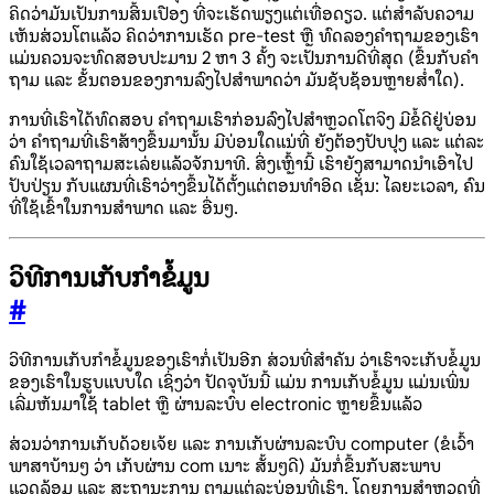
ຄິດວ່າມັນເປັນການສິ້ນເປືອງ ທີ່ຈະເຮັດພຽງແຕ່ເທື່ອດຽວ. ແຕ່ສໍາລັບຄວາມ
ເຫັນສ່ວນໂຕແລ້ວ ຄິດວ່າການເຮັດ pre-test ຫຼື ທົດລອງຄໍາຖາມຂອງເຮົາ
ແມ່ນຄວນຈະທົດສອບປະມານ 2 ຫາ 3 ຄັ້ງ ຈະເປັນການດີທີ່ສຸດ (ຂຶ້ນກັບຄໍາ
ຖາມ ແລະ ຂັ້ນຕອນຂອງການລົງໄປສໍາພາດວ່າ ມັນຊັບຊ້ອນຫຼາຍສໍ່າໃດ).
ການທີ່ເຮົາໄດ້ທົດສອບ ຄໍາຖາມເຮົາກ່ອນລົງໄປສໍາຫຼວດໂຕຈິງ ມີຂໍ້ດີຢູ່ບ່ອນ
ວ່າ ຄໍາຖາມທີ່ເຮົາສ້າງຂຶ້ນມານັ້ນ ມີບ່ອນໃດແນ່ທີ່ ຍັງຕ້ອງປັບປຸງ ແລະ ແຕ່ລະ
ຄົນໃຊ້ເວລາຖາມສະເລ່ຍແລ້ວຈັກນາທີ. ສິ່ງເຫຼົ້ານີ້ ເຮົາຍັງສາມາດນໍາເອົາໄປ
ປັບປ່ຽນ ກັບແຜນທີ່ເຮົາວ່າງຂຶ້ນໄດ້ຕັ້ງແຕ່ຕອນທໍາອິດ ເຊັ່ນ: ໄລຍະເວລາ, ຄົນ
ທີ່ໃຊ້ເຂົ້າໃນການສໍາພາດ ແລະ ອື່ນໆ.
ວິທີການເກັບກໍາຂໍ້ມູນ
#
ວິທີການເກັບກໍາຂໍ້ມູນຂອງເຮົາກໍ່ເປັນອີກ ສ່ວນທີ່ສໍາຄັນ ວ່າເຮົາຈະເກັບຂໍ້ມູນ
ຂອງເຮົາໃນຮູບແບບໃດ ເຊິ່ງວ່າ ປັດຈຸບັນນີ້ ແມ່ນ ການເກັບຂໍ້ມູນ ແມ່ນເພິ່ນ
ເລີ່ມຫັນມາໃຊ້ tablet ຫຼື ຜ່ານລະບົບ electronic ຫຼາຍຂຶ້ນແລ້ວ
ສ່ວນວ່າການເກັບດ້ວຍເຈ້ຍ ແລະ ການເກັບຜ່ານລະບົບ computer (ຂໍເວົ້າ
ພາສາບ້ານໆ ວ່າ ເກັບຜ່ານ com ເນາະ ສັ້ນໆດີ) ມັນກໍ່ຂຶ້ນກັບສະພາບ
ແວດລ້ອມ ແລະ ສະຖານະການ ຕາມແຕ່ລະບ່ອນທີ່ເຮົາ. ໂດຍການສໍາຫຼວດທີ່