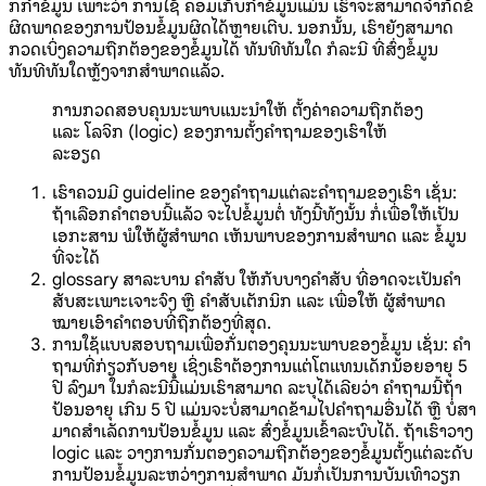
ກກໍາຂໍ້ມູນ ເພາະວ່າ ການໃຊ້ ຄອມເກັບກໍາຂໍ້ມູນແມ່ນ ເຮົາຈະສາມາດຈໍາກັດຂໍ້
ຜິດພາດຂອງການປ້ອນຂໍ້ມູນຜິດໄດ້ຫຼາຍເຕີບ. ນອກນັ້ນ, ເຮົາຍັງສາມາດ
ກວດເບິ່ງຄວາມຖືກຕ້ອງຂອງຂໍ້ມູນໄດ້ ທັນທີທັນໃດ ກໍລະນີ ທີ່ສົ່ງຂໍ້ມູນ
ທັນທີທັນໃດຫຼັງຈາກສໍາພາດແລ້ວ.
ການກວດສອບຄຸນນະພາບແນະນໍາໃຫ້ ຕັ້ງຄ່າຄວາມຖືກຕ້ອງ
ແລະ ໂລຈິກ (logic) ຂອງການຕັ້ງຄໍາຖາມຂອງເຮົາໃຫ້
ລະອຽດ
ເຮົາຄວນມີ guideline ຂອງຄໍາຖາມແຕ່ລະຄໍາຖາມຂອງເຮົາ ເຊັ່ນ:
ຖ້າເລືອກຄໍາຕອບນີ້ແລ້ວ ຈະໄປຂໍ້ມູນຕໍ່ ທັງນີ້ທັງນັ້ນ ກໍ່ເພື່ອໃຫ້ເປັນ
ເອກະສານ ພໍໃຫ້ຜູ້ສໍາພາດ ເຫັນພາບຂອງການສໍາພາດ ແລະ ຂໍ້ມູນ
ທີ່ຈະໄດ້
glossary ສາລະບານ ຄໍາສັບ ໃຫ້ກັບບາງຄໍາສັບ ທີ່ອາດຈະເປັນຄໍາ
ສັບສະເພາະເຈາະຈົງ ຫຼື ຄໍາສັບເຕັກນິກ ແລະ ເພື່ອໃຫ້ ຜູ້ສໍາພາດ
ໝາຍເອົາຄໍາຕອບທີ່ຖືກຕ້ອງທີ່ສຸດ.
ການໃຊ້ແບບສອບຖາມເພື່ອກັ່ນຕອງຄຸນນະພາບຂອງຂໍ້ມູນ ເຊັ່ນ: ຄໍາ
ຖາມທີ່ກ່ຽວກັບອາຍຸ ເຊິ່ງເຮົາຕ້ອງການແຕ່ໂຕແທນເດັກນ້ອຍອາຍຸ 5
ປີ ລົງມາ ໃນກໍລະນີນີ້ແມ່ນເຮົາສາມາດ ລະບຸໄດ້ເລີຍວ່າ ຄໍາຖາມນີ້ຖ້າ
ປ້ອນອາຍຸ ເກີນ 5 ປີ ແມ່ນຈະບໍ່ສາມາດຂ້າມໄປຄໍາຖາມອື່ນໄດ້ ຫຼື ບໍ່ສາ
ມາດສໍາເລັດການປ້ອນຂໍ້ມູນ ແລະ ສົ່ງຂໍ້ມູນເຂົ້າລະບົບໄດ້. ຖ້າເຮົາວາງ
logic ແລະ ວາງການກັ່ນຕອງຄວາມຖືກຕ້ອງຂອງຂໍ້ມູນຕັ້ງແຕ່ລະດັບ
ການປ້ອນຂໍ້ມູນລະຫວ່າງການສໍາພາດ ມັນກໍ່ເປັນການບັນເທົາວຽກ