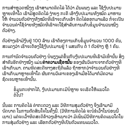
ການສໍາຫຼວດໜຶ່ງໆ ເຮົາສາມາດຄິດໄລ່ ໄດ້ວ່າ ມັນແພງ ແລະ ໃຊ້ງົບປະມານ
ຫຼາຍເທົ່າໃດ ເຮົາມີສູດຄິດໄລ່ ງ່າຍໆ ກະຄື ເອົາງົບປະມານທັງໝົດ ມາຫານ
ໃຫ້ ຈໍານວນຕົວຢ່າງທັງໝົດທີ່ເຮົາຈະເກັບເອົາ ຄິດໄລ່ອອກມາແລ້ວ ກໍ່ຈະເປັນ
ຈໍານວນຄ່າໃຊ້ຈ່າຍທັງໝົດທີ່ເຮົາຈະໃຊ້ສໍາລັບການເກັບຂໍ້ມູນຈໍານວນໜຶ່ງ
ຕົວຢ່າງ.
ຕົວຢ່າງເຮົາມີງົບຢູ່ 100 ລ້ານ ເຮົາຕ້ອງການເກັບຂໍ້ມູນຈໍານວນ 1000 ຄົນ,
ສະແດງວ່າ ເຮົາຈະຕ້ອງໃຊ້ງົບປະມານຢູ່ 1 ແສນກີບ ຕໍ່ 1 ຕົວຢ່າງ ຫຼື 1 ຄົນ.
ການກໍານົດຈໍານວນຕົວຢ່າງ ບໍ່ພຽງແຕ່ຂຶ້ນກັບງົບປະມານທີ່ເຮົາມີເທົ່ານັ້ນ ສິ່ງ
ສໍາຄັນອີກຢ່າງໜຶ່ງ ແມ່ນ
ຄ່າຄວາມເຊື່ອໝັ້ນ
ຂອງຜົນວິເຄາະຈາກຕົວຢ່າງທີ່
ເຮົາເກັບມາ. ຕາມທິດສະດີທາງສະຖິຕິແລ້ວ ຖ້າຫາກວ່າຈໍານວນຕົວຢ່າງທີ່
ເຮົາເກັບມາຫຼາຍເທົ່າໃດ ຜົນການວິເຄາະຂອງເຮົາເມື່ອໄດ້ມາກໍມີຄວາມ
ຊັດເຈນຫຼາຍເທົ່ານັ້ນ.
ຂໍ້ມູນກະຢາກໄດ້, ງົບປະມານກະມີບໍ່ຫຼາຍ ຈະເຮັດໃຫ້ແນວໃດ
ຕໍ່ໄປ?
ນັ້ນລະ ການຄິດໄລ່ ຄ່າກະຕວງ ແລະ ວິທີການສຸມຕົວຢ່າງ ຈຶ່ງເຂົາມາມີ
ບົດບາດ ໃນການຕັດສິນໃຈໃນຄັ້ງນີ້. (ວີທີການຄິດໄລ່ ຈະບໍ່ຂໍເວົ້າໃນບ່ອນນີ້
ເນາະ) ແຕ່ຈະເວົ້າທິດສະດິຄ້າວໆເອົາເນາະວ່າ ມີເພິ່ນມີວິທີການຄິດແນວໃດໃນ
ການສຸ່ມຕົວຢ່າງ ແລະ ເລືອກຕົວຢ່າງທີ່ເປັນຕົວແທນແນວໃດ.