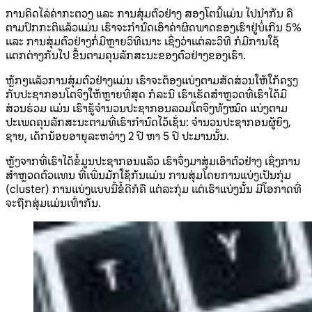
ການຄິດໄລ່ຄ່າກະຕວງ ແລະ ການສຸ່ມຕົວຢ່າງ ສອງໂຕນີ້ແມ່ນ ໄປນໍາກັນ ຄື
ຕາມປົກກະຕິແລ້ວແມ່ນ ເຮົາຈະກໍານົດເອົາຄ່າຜິດພາດຂອງເຮົາຢູ່ບໍ່ເກີນ 5%
ແລະ ການສຸ່ມຕົວຢ່າງກໍ່ມີຫຼາຍວິທີເນາະ ເຊິ່ງວ່າແຕ່ລະວິທີ ກໍມີການໃຊ້
ແຕກຕ່າງກັນໄປ ຂຶ້ນຕາມຄຸນລັກສະນະຂອງຕົວຢ່າງຂອງເຮົາ.
ຫຼັກໆແລ້ວການສຸ່ມຕົວຢ່າງແມ່ນ ເຮົາຈະຕ້ອງແບ່ງຕາມສັດສ່ວນໃຫ້ໃກ້ຄຽງ
ກັບປະຊາກອນໂຕຈິງໃຫ້ຫຼາຍທີ່ສຸດ ກໍລະນີ ເຮົາເຮັດສໍາຫຼວດທີ່ເຮົາໄດ້ມີ
ສ່ວນຮ່ວມ ແມ່ນ ເຮົາຮູ້ຈໍານວນປະຊາກອນລວມໂຕຈິງທັງໝົດ ແບ່ງຕາມ
ປະເພດຄຸນລັກສະນະຕາມທີ່ເຮົາກໍານົດໄວ້ເຊັ່ນ: ຈໍານວນປະຊາກອນຜູ້ຍິງ,
ຊາຍ, ເດັກນ້ອຍອາຍຸລະຫວ່າງ 2 ປີ ຫາ 5 ປີ ປະມານນັ້ນ.
ຫຼັງຈາກທີ່ເຮົາໄດ້ຂໍ້ມູນປະຊາກອນແລ້ວ ເຮົາຈຶ່ງມາສຸ່ມເອົາຕົວຢ່າງ ເຊິ່ງການ
ສໍາຫຼວດຕົວແທນ ທີ່ເພິ່ນມັກໃຊ້ກັນແມ່ນ ການສຸ່ມໂດຍການແບ່ງເປັນກຸ່ມ
(cluster) ການແບ່ງແບບນີ້ຂໍ້ດີກໍຄື ແຕ່ລະກຸ່ມ ແຕ່ເຮົາແບ່ງນັ້ນ ມີໂອກາດທີ່
ຈະຖືກສຸ່ມແມ່ນເທົ່າກັນ.