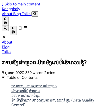
↓
Skip to main content
Kongphaly
About
Blog
Talks
About
Blog
Talks
ການລົງສໍາຫຼວດ ມີຫຍັງແນ່ທີ່ເຮົາຄວນຮູ້?
9 ກຸມພາ 2020
·
389 words
·
2 mins
Table of Contents
ການຂຽນແຜນວຽກການສໍາຫຼວດ
ຄໍາຖາມທີ່ໃຊ້ສໍາພາດ
ວິທີການເກັບກໍາຂໍ້ມູນ
ຢ່າເບິ່ງຂ້າມການກວດຄຸນນະພາບຂອງຂໍ້ມູນ (Data Quality
Control)