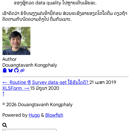
ຂອງຜູ້ກວດ data quality ໄປຫຼາຍເຕີບເລີຍລະ.
ເຮົາຄິດວ່າ ຂໍຈົບພຽງແຕ່ເທົ່ານີ້ກ່ອນ ສ່ວນຈະລົງລາຍອຽດໂຕໃດຕື່ມ ດຽວຖ້າ
ຕິດຕາມກັບບົດຄວາມຕໍ່ໆໄປ ຕື່ມກັນເນາະ.
Author
Douangtavanh Kongphaly
←
Routine ຫຼື Survey data-set ໃຊ້ອັນໃດດີ?
21 ເມສາ 2019
XLSForm
→
15 ມິຖຸນາ 2020
↑
© 2026 Douangtavanh Kongphaly
Powered by
Hugo
&
Blowfish