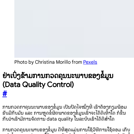
Photo by Christina Morillo from
Pexels
ຢ່າເບິ່ງຂ້າມການກວດຄຸນນະພາບຂອງຂໍ້ມູນ
(Data Quality Control)
#
ການກວດກາຄຸນນະພາບຂອງຂໍ້ມູນ ເປັນປັດໄຈໜຶ່ງທີ່ ເຮົາຕ້ອງກຽມພ້ອມ
ຮັບມືກັບມັນ ແລະ ການຫຼຸດຂໍ້ຜິດພາດຂອງຂໍ້ມູນເຮົາຈະໄດ້ດີເທົ່າໃດ ກໍຂຶ້ນ
ກັບວ່າເຮົາມີການຈັດການ data quality ໃນລະບົບເຮົາໄດ້ດີສໍ່າໃດ
ການກວດຄຸນນະພາບຂອງຂໍ້ມູນ ດີທີ່ສຸດແມ່ນການໃຊ້ວີທີການໃຊ້ຄອມ ເກັບ