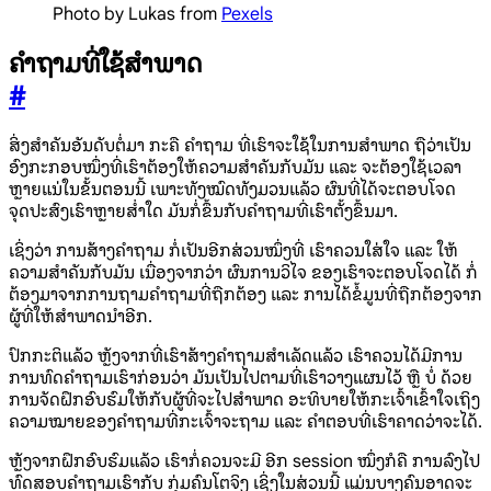
Photo by Lukas from
Pexels
ຄໍາຖາມທີ່ໃຊ້ສໍາພາດ
#
ສິ່ງສໍາຄັນອັນດັບຕໍ່ມາ ກະຄື ຄໍາຖາມ ທີ່ເຮົາຈະໃຊ້ໃນການສໍາພາດ ຖືວ່າເປັນ
ອົງກະກອບໜຶ່ງທີ່ເຮົາຕ້ອງໃຫ້ຄວາມສໍາຄັນກັບມັນ ແລະ ຈະຕ້ອງໃຊ້ເວລາ
ຫຼາຍແນ່ໃນຂັ້ນຕອນນີ້ ເພາະທັງໝົດທັງມວນແລ້ວ ຜົນທີ່ໄດ້ຈະຕອບໂຈດ
ຈຸດປະສົງເຮົາຫຼາຍສໍ່າໃດ ມັນກໍ່ຂຶ້ນກັບຄໍາຖາມທີ່ເຮົາຕັ້ງຂຶ້ນມາ.
ເຊິ່ງວ່າ ການສ້າງຄໍາຖາມ ກໍ່ເປັນອີກສ່ວນໜຶ່ງທີ່ ເຮົາຄວນໃສ່ໃຈ ແລະ ໃຫ້
ຄວາມສໍາຄັນກັບມັນ ເນື່ອງຈາກວ່າ ຜົນການວິໄຈ ຂອງເຮົາຈະຕອບໂຈດໄດ້ ກໍ່
ຕ້ອງມາຈາກການຖາມຄໍາຖາມທີ່ຖືກຕ້ອງ ແລະ ການໄດ້ຂໍ້ມູນທີ່ຖືກຕ້ອງຈາກ
ຜູ້ທີ່ໃຫ້ສໍາພາດນໍາອີກ.
ປົກກະຕິແລ້ວ ຫຼັງຈາກທີ່ເຮົາສ້າງຄໍາຖາມສໍາເລັດແລ້ວ ເຮົາຄວນໄດ້ມີການ
ການທົດຄໍາຖາມເຮົາກ່ອນວ່າ ມັນເປັນໄປຕາມທີ່ເຮົາວາງແຜນໄວ້ ຫຼື ບໍ່ ດ້ວຍ
ການຈັດຝຶກອົບຮົມໃຫ້ກັບຜູ້ທີ່ຈະໄປສໍາພາດ ອະທິບາຍໃຫ້ກະເຈົ້າເຂົ້າໃຈເຖິງ
ຄວາມໝາຍຂອງຄໍາຖາມທີ່ກະເຈົ້າຈະຖາມ ແລະ ຄໍາຕອບທີ່ເຮົາຄາດວ່າຈະໄດ້.
ຫຼັງຈາກຝຶກອົບຮົມແລ້ວ ເຮົາກໍ່ຄວນຈະມີ ອີກ session ໜຶ່ງກໍຄື ການລົງໄປ
ທົດສອບຄໍາຖາມເຮົາກັບ ກຸ່ມຄົນໂຕຈິງ ເຊິ່ງໃນສ່ວນນີ້ ແມ່ນບາງຄົນອາດຈະ